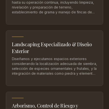
hasta su operación continua, incluyendo limpieza,
nivelación y preparación de terreno,
establecimiento de grama y manejo de fincas de
gran extensión. Nuestro trabajo abarca la
recuperación de propiedades invadidas por
vegetación, control de colindancias y
mantenimiento programado de áreas extensas,
siempre enfocados en funcionalidad, control y
presentación del terreno.
Landscaping Especializado & Diseño
Exterior
Diseñamos y ejecutamos espacios exteriores
considerando la localización adecuada de siembra,
selección de especies ornamentales y frutales, y la
integración de materiales como piedra y elementos
naturales. Nuestro enfoque combina criterio
técnico y estético para desarrollar jardines de alto
nivel y programas de cuidado especializado de
grama, logrando resultados coherentes con el
contexto y las expectativas de cada propiedad.
Arborismo, Control de Riesgo y