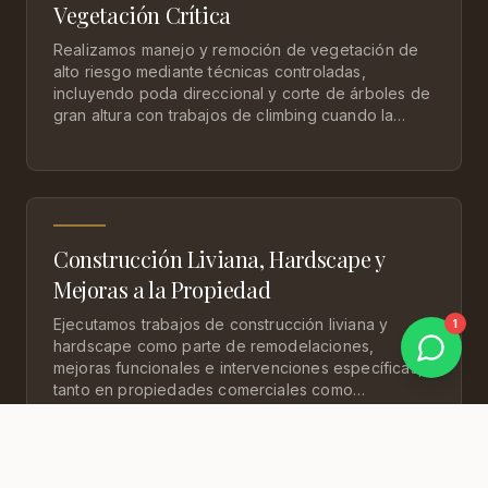
Vegetación Crítica
Realizamos manejo y remoción de vegetación de
alto riesgo mediante técnicas controladas,
incluyendo poda direccional y corte de árboles de
gran altura con trabajos de climbing cuando la
proximidad a estructuras lo requiere. Atendemos
también la eliminación de especies invasivas y
plagas, priorizando la seguridad de la propiedad,
su entorno y la estabilidad a largo plazo del
terreno.
Construcción Liviana, Hardscape y
Mejoras a la Propiedad
Ejecutamos trabajos de construcción liviana y
1
hardscape como parte de remodelaciones,
mejoras funcionales e intervenciones específicas,
tanto en propiedades comerciales como
residenciales. Nuestra experiencia incluye
remodelación de baños, modificación de fachadas,
construcción de techos exteriores en madera
tratada o galvalum, desarrollo de tarimas,