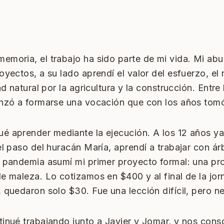
emoria, el trabajo ha sido parte de mi vida. Mi ab
oyectos, a su lado aprendí el valor del esfuerzo, el 
ad natural por la agricultura y la construcción. Entr
enzó a formarse una vocación que con los años tom
é aprender mediante la ejecución. A los 12 años ya 
el paso del huracán María, aprendí a trabajar con ár
a pandemia asumí mi primer proyecto formal: una p
e maleza. Lo cotizamos en $400 y al final de la jor
 quedaron solo $30. Fue una lección difícil, pero ne
tinué trabajando junto a Javier y Jomar, y nos con