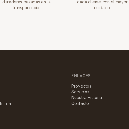
duraderas basadas en la
cada cliente con el mayor
transparencia.
cuidado.
ENLACES
Proyectos
Servicios
Nuestra Historia
Contacto
le, en