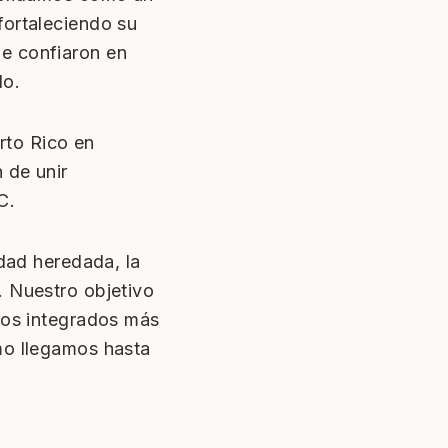
fortaleciendo su
e confiaron en
do.
erto Rico en
 de unir
C.
idad heredada, la
. Nuestro objetivo
ios integrados más
mo llegamos hasta